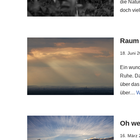
die Natu
doch vie
Raum
18. Juni 
Ein wund
Ruhe. Da
über das 
über…
W
Oh we
16. März 