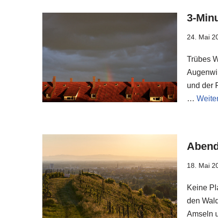
3-Min
24. Mai 2
Trübes W
Augenwink
und der F
…
Weite
Abend
18. Mai 2
Keine Pl
den Wald
Amseln u