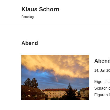
Klaus Schorn
Zum
Fotoblog
Inhalt
springen
Abend
Abend
14. Juli 2
Eigentlic
Schach g
Figuren 