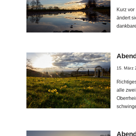
Kurz vor
ändert si
dankbare
Abend
15. März 
Richtiges
alle zwei
Oberrhein
schwin
Abend