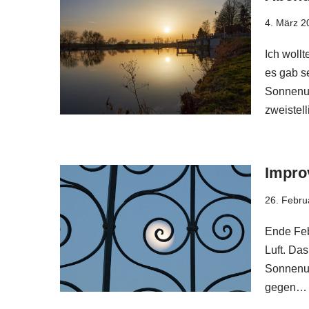
4. März 2
Ich wollt
es gab s
Sonnenunt
zweistel
Impro
26. Febru
Ende Feb
Luft. Da
Sonnenun
gegen