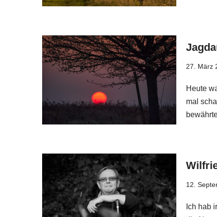
Jagda
27. März 
Heute wa
mal scha
bewährte
Wilfri
12. Sept
Ich hab 