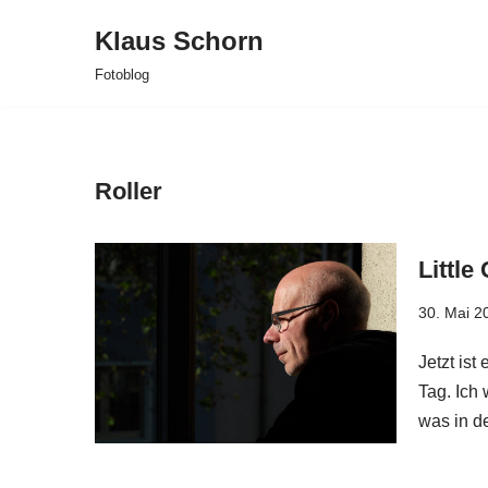
Klaus Schorn
Zum
Fotoblog
Inhalt
springen
Roller
Little
30. Mai 2
Jetzt ist
Tag. Ich 
was in d