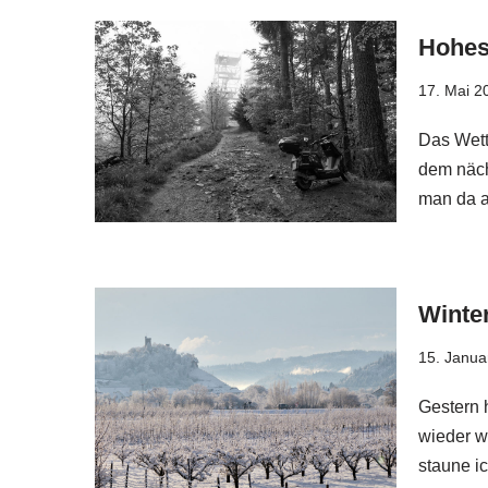
Hohes
17. Mai 2
Das Wett
dem näch
man da a
Winte
15. Janua
Gestern h
wieder w
staune i