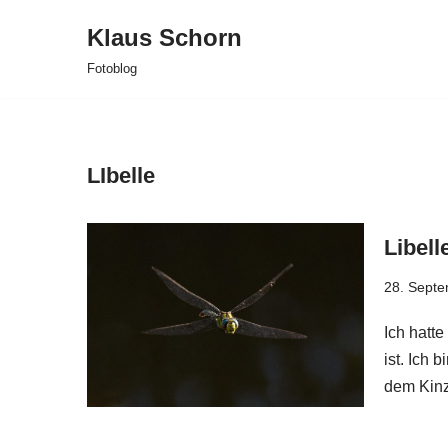
Klaus Schorn
Zum
Fotoblog
Inhalt
springen
LIbelle
Libell
28. Sept
Ich hatt
ist. Ich 
dem Kinz