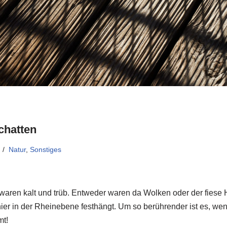
chatten
Natur
,
Sonstiges
 waren kalt und trüb. Entweder waren da Wolken oder der fiese
 hier in der Rheinebene festhängt. Um so berührender ist es, we
t!